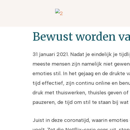
Doorgaan
naar
inhoud
Bewust worden va
31 januari 2021. Nadat je eindelijk je tij
meeste mensen zijn namelijk niet gewend
emoties stil. In het gejaag en de drukte
tijd effectief, zijn continu online en be
druk met thuiswerken, thuisles geven of 
pauzeren, de tijd om stil te staan bij wat
Juist in deze coronatijd, waarin emoties 
voelt. Zet die Netflix-serie eens uit, st