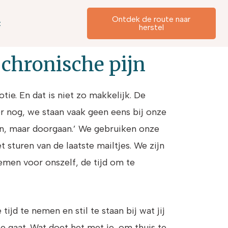
Ontdek de route naar
t
herstel
chronische pijn
otie. En dat is niet zo makkelijk. De
r nog, we staan vaak geen eens bij onze
ren, maar doorgaan.’ We gebruiken onze
 sturen van de laatste mailtjes. We zijn
nemen voor onszelf, de tijd om te
ijd te nemen en stil te staan bij wat jij
je gaat. Wat doet het met je, om thuis te