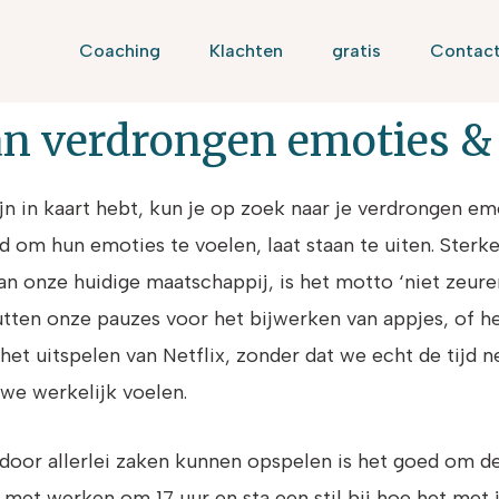
Coaching
Klachten
gratis
Contac
n verdrongen emoties & 
dlijn in kaart hebt, kun je op zoek naar je verdrongen em
 om hun emoties te voelen, laat staan te uiten. Sterke
 van onze huidige maatschappij, is het motto ‘niet zeu
nutten onze pauzes voor het bijwerken van appjes, of het
het uitspelen van Netflix, zonder dat we echt de tijd 
 we werkelijk voelen.
door allerlei zaken kunnen opspelen is het goed om de t
op met werken om 17 uur en sta een stil bij hoe het met 