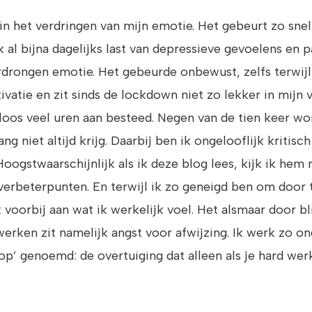
ei in het verdringen van mijn emotie. Het gebeurt zo sne
k al bijna dagelijks last van depressieve gevoelens en
rdrongen emotie. Het gebeurde onbewust, zelfs terwijl
vatie en zit sinds de lockdown niet zo lekker in mijn v
loos veel uren aan besteed. Negen van de tien keer wor
ng niet altijd krijg. Daarbij ben ik ongelooflijk kritisc
 Hoogstwaarschijnlijk als ik deze blog lees, kijk ik he
n en verbeterpunten. En terwijl ik zo geneigd ben om do
 voorbij aan wat ik werkelijk voel. Het alsmaar door bl
rken zit namelijk angst voor afwijzing. Ik werk zo ong
op’ genoemd: de overtuiging dat alleen als je hard wer