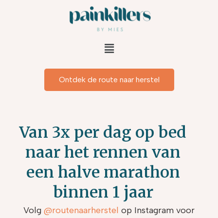
Doorgaan
naar
inhoud
Menu
Ontdek de route naar herstel
Van 3x per dag op bed
naar het rennen van
een halve marathon
binnen 1 jaar
Volg
@routenaarherstel
op Instagram voor