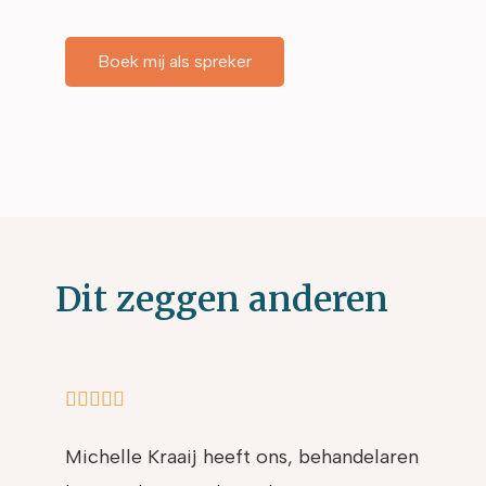
Boek mij als spreker
Dit zeggen anderen
5/5





Michelle Kraaij heeft ons, behandelaren